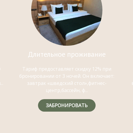
Длительное проживание
0
Тариф предоставляет скидку 12% при
бронировании от 3 ночей. Он включает:
..
завтрак «шведский стол»,фитнес-
центр,бассейн, ф...
ЗАБРОНИРОВАТЬ