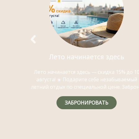
е
Лето начинается здесь
в день
Лето начинается здесь — скидка 15% до 1
автрак
августа! ☀️ Подарите себе незабываемый
ссейн,
летний отдых по специальной цене. Заброн.
ЗАБРОНИРОВАТЬ