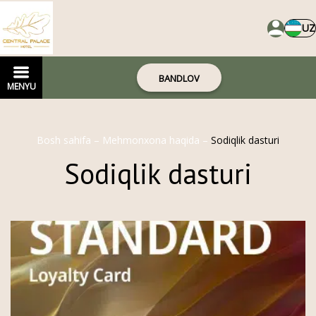
UZ
BANDLOV
MENYU
Bosh sahifa
–
Mehmonxona haqida
–
Sodiqlik dasturi
Sodiqlik dasturi