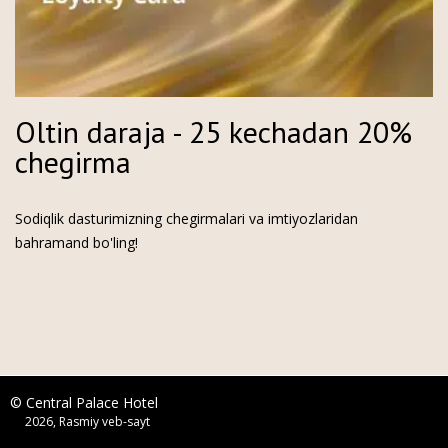
Oltin daraja - 25 kechadan 20%
chegirma
Sodiqlik dasturimizning chegirmalari va imtiyozlaridan
bahramand bo'ling!
© Central Palace Hotel
2026, Rasmiy veb-sayt